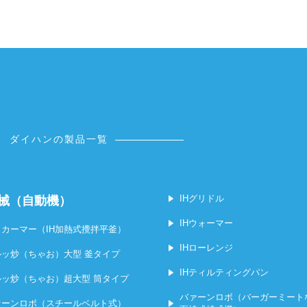
ダイハンの製品一覧
IHグリドル
機械（自動機）
IHウォーマー
ラカーマー（IH加熱式攪拌平釜）
IHローレンジ
ルッ炒（ちゃお）大型 釜タイプ
IHティルティングパン
ルッ炒（ちゃお）超大型 筒タイプ
バァーンロボ（バーガーミート
ァーンロボ（スチールベルト式）