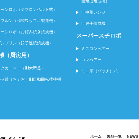
面焼成焼成機）
ァーンロボ（テフロンベルト式）
IH中華レンジ
ッフルン（和製ワッフル製造機）
IH餃子焼成機
ァーンロボ（お好み焼き焼成機）
スーパースチロボ
Hダンプリン（餃子連続焼成機）
ミニコンべアー
機械（厨房用）
コンべアー
ックカーマー（IH大型釜）
ミニ扉（バッチ）式
ルッ炒（ちゃお）IH自動回転攪拌機
ホーム
製品一覧
NEWS