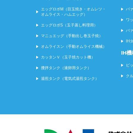
エッグロボM（目玉焼き・オムレツ・
バ
オムライス・ハムエッグ）
ワ
エッグロボS（玉子蒸し料理用）
バ
マニュエッグ（手動出し巻玉子焼）
I
オムライスン（手動オムライス機械）
IH
カッタンＶ（玉子焼カット機）
ビ
攪拌タンク（液卵用タンク）
ク
湯煎タンク（電気式湯煎タンク）