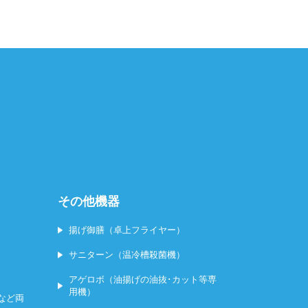
その他機器
揚げ御膳（卓上フライヤー）
サニターン（温冷槽殺菌機）
アゲロボ（油揚げの油抜･カット等専
用機）
など両