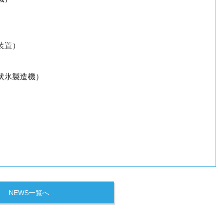
置）
装置）
状氷製造機）
NEWS一覧へ