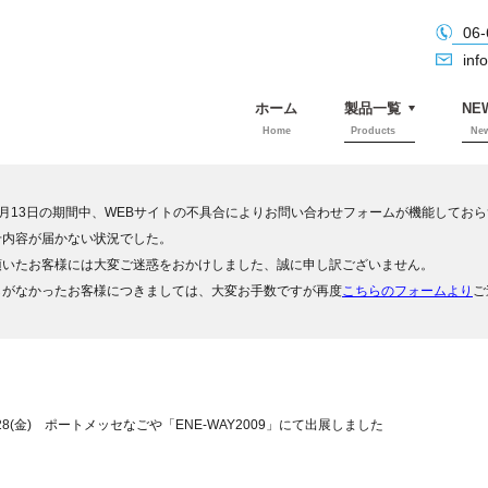
06-
inf
ホーム
製品一覧
NE
Home
Products
Ne
日～4月13日の期間中、WEBサイトの不具合によりお問い合わせフォームが機能してお
せ内容が届かない状況でした。
頂いたお客様には大変ご迷惑をおかけしました、誠に申し訳ございません。
しがなかったお客様につきましては、大変お手数ですが再度
こちらのフォームより
ご
水)～28(金) ポートメッセなごや「ENE-WAY2009」にて出展しました