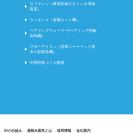
Ｄフヤッソ（椎茸乾燥ビタミンＤ増加
装置）
カッタンＶ（各種カット機）
ベアリングウォーマー(ベアリング内輪
加熱機)
フローアイスン（流体シャーベット状
氷小型製造機)
IH用特殊コイル開発
IHの仕組み
過熱水蒸気とは
採用情報
会社案内