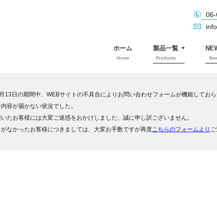
06-
inf
ホーム
製品一覧
NE
Home
Products
Ne
日～4月13日の期間中、WEBサイトの不具合によりお問い合わせフォームが機能してお
せ内容が届かない状況でした。
頂いたお客様には大変ご迷惑をおかけしました、誠に申し訳ございません。
しがなかったお客様につきましては、大変お手数ですが再度
こちらのフォームより
ご