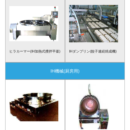
ヒラカーマー(IH加熱式攪拌平釜)
IHダンプリン(餃子連続焼成機)
IH機械(厨房用)