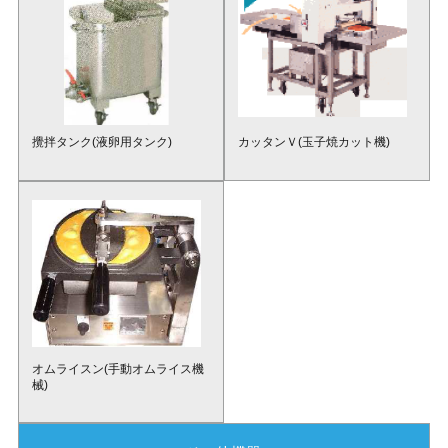
攪拌タンク(液卵用タンク)
カッタンＶ(玉子焼カット機)
オムライスン(手動オムライス機
械)