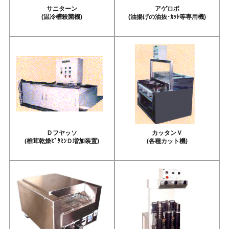
サニターン
アゲロボ
(温冷槽殺菌機)
(油揚げの油抜･ｶｯﾄ等専用機)
Ｄフヤッソ
カッタンＶ
(椎茸乾燥ﾋﾞﾀﾐﾝＤ増加装置)
(各種カット機)