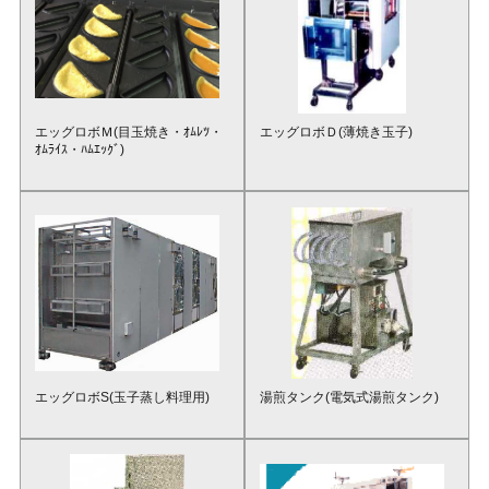
エッグロボＭ(目玉焼き・ｵﾑﾚﾂ・
エッグロボＤ(薄焼き玉子)
ｵﾑﾗｲｽ・ﾊﾑｴｯｸﾞ)
エッグロボS(玉子蒸し料理用)
湯煎タンク(電気式湯煎タンク)