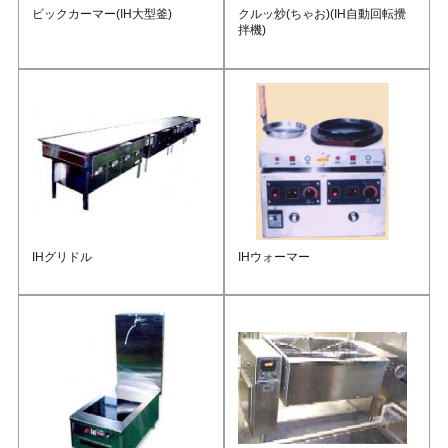
ビックカーマー(IH大型釜)
クルッ炒(ちゃお)(IH自動回転攪
拌機)
IHグリドル
IHウォーマー