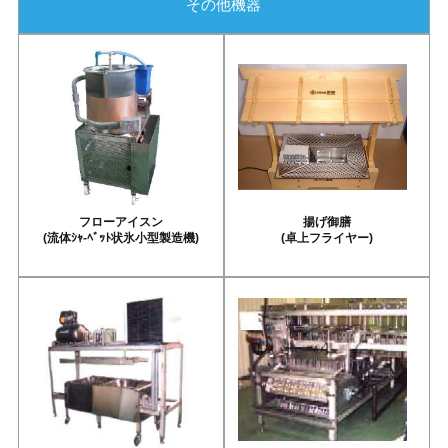
その他機器
フローアイスン
揚げ御膳
(流体ｼｬ-ﾍﾞｯﾄ状氷小型製造機)
(卓上フライヤー)