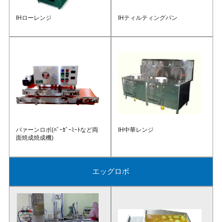
IHローレンジ
IHティルティングパン
バァーンロボ(ﾊﾞｰｶﾞｰﾐｰﾄなど両
IH中華レンジ
面焼成焼成機)
エッグロボ